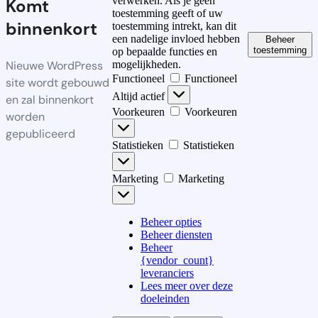
verwerken. Als je geen
Komt
toestemming geeft of uw
binnenkort
toestemming intrekt, kan dit
een nadelige invloed hebben
Beheer
toestemming
op bepaalde functies en
Nieuwe WordPress
mogelijkheden.
Functioneel
Functioneel
site wordt gebouwd
Altijd actief
en zal binnenkort
Voorkeuren
Voorkeuren
worden
gepubliceerd
Statistieken
Statistieken
Marketing
Marketing
Beheer opties
Beheer diensten
Beheer
{vendor_count}
leveranciers
Lees meer over deze
doeleinden